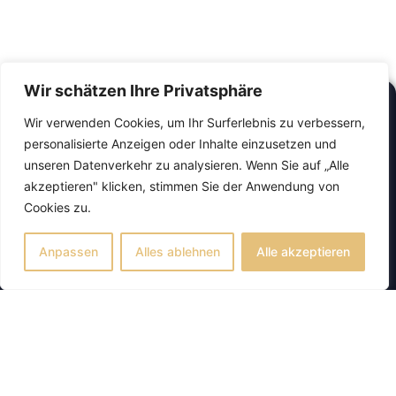
Wir schätzen Ihre Privatsphäre
Finden Sie ein
Wir verwenden Cookies, um Ihr Surferlebnis zu verbessern,
Taxi in Landau
personalisierte Anzeigen oder Inhalte einzusetzen und
schnell und
unseren Datenverkehr zu analysieren. Wenn Sie auf „Alle
zuverlässig!
akzeptieren" klicken, stimmen Sie der Anwendung von
Cookies zu.
Nutzen Sie unseren
Anpassen
Alles ablehnen
Alle akzeptieren
schnellen Taxi-Service, um
stressfrei ans Ziel zu
kommen. Ob spontane
Fahrt oder geplante Reise
– wir sind rund um die Uhr
für Sie da. Mit nur einem
Anruf sitzen Sie in