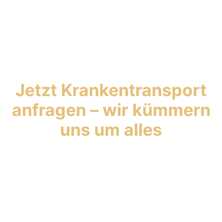
Jetzt Krankentransport
anfragen – wir kümmern
uns um alles
Wir sorgen dafür, dass Sie Ihre Termine
sicher und stressfrei erreichen. Jetzt
einfach anfragen und zurücklehnen – wir
übernehmen den Rest.